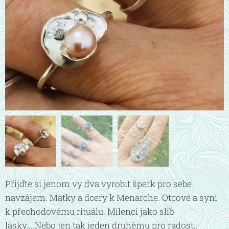
Přijďte si jenom vy dva vyrobit šperk pro sebe
navzájem. Matky a dcery k Menarche. Otcové a syni
k přechodovému rituálu. Milenci jako slib
lásky....Nebo jen tak jeden druhému pro radost..