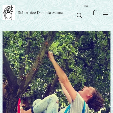
HLEDAT
Stříbrnice Dredatá Máma