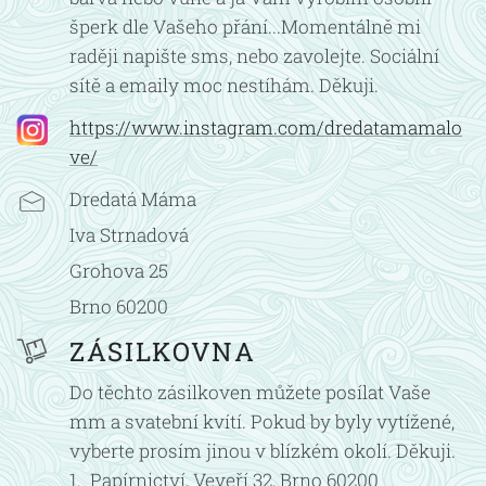
šperk dle Vašeho přání...Momentálně mi
raději napište sms, nebo zavolejte. Sociální
sítě a emaily moc nestíhám. Děkuji.
https://www.instagram.com/dredatamamalo
ve/
Dredatá Máma
Iva Strnadová
Grohova 25
Brno 60200
ZÁSILKOVNA
Do těchto zásilkoven můžete posílat Vaše
mm a svatební kvítí. Pokud by byly vytížené,
vyberte prosím jinou v blízkém okolí. Děkuji.
1. Papírnictví, Veveří 32, Brno 60200