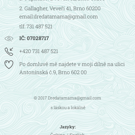
2. Gallagher, Veveří 41, Brno 60200
email:dredatamama@gmail.com
tlf: 731 487 521
IČ: 07028717
+420 731 487 521
Po domluvě mě najdete v mojí dílně na ulici
Antonínská č.9, Brno 602 00
© 2017 Dredatamama@gmail.com
s láskou a lokálně
Jazyky
Čeština
English