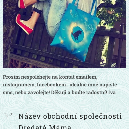
Prosím nespoléhejte na kontat emailem,
instagramem, facebookem...ideálně mně napište
sms, nebo zavolejte! Děkuji a buďte radostní! Iva
Název obchodní společnost
i
Dredatá Máma