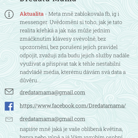
Aktualita
- Meta mně zablokovala fb, ig i
messenger. Uvědomění si toho, jak je tato
realita křehká a jak nás může jedním
zmáčknutím klávesy svévolně, bez
upozornění, bez porušení jejich pravidel
odpojit, zvažuji zda budu jejich služby nadále
využívat a přispívat tak k téhle nestabilní
nadvládě média, kterému dávám svá data a
důvěru...
dredatamama@gmail.com
https://www.facebook.com/Dredatamama/
dredatamama@gmail.com
napište mně jaká je vaše oblíbená květina,
barva nebo vůně a já Vám vyrobím osobní