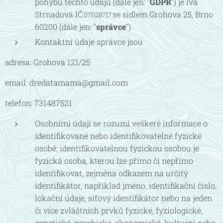
pohybu těchto údajů (dále jen: "
GDPR
") je Iva
Strnadová IČ
se sídlem Grohova 25, Brno
07028717
60200 (dále jen: "
správce
").
Kontaktní údaje správce jsou
adresa: Grohova 121/25
email: dredatamama@gmail.com
telefon: 731487521
Osobními údaji se rozumí veškeré informace o
identifikované nebo identifikovatelné fyzické
osobě; identifikovatelnou fyzickou osobou je
fyzická osoba, kterou lze přímo či nepřímo
identifikovat, zejména odkazem na určitý
identifikátor, například jméno, identifikační číslo,
lokační údaje, síťový identifikátor nebo na jeden
či více zvláštních prvků fyzické, fyziologické,
genetické, psychické, ekonomické, kulturní nebo