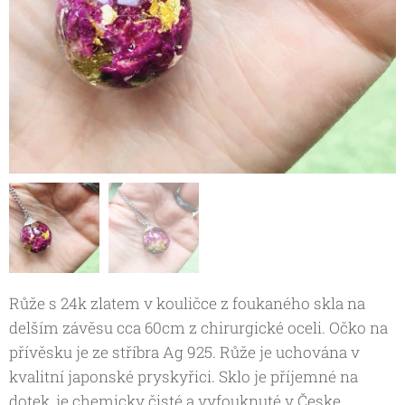
Růže s 24k zlatem v kouličce z foukaného skla na
delším závěsu cca 60cm z chirurgické oceli. Očko na
přívěsku je ze stříbra Ag 925. Růže je uchována v
kvalitní japonské pryskyřici. Sklo je příjemné na
dotek, je chemicky čisté a vyfouknuté v Česke