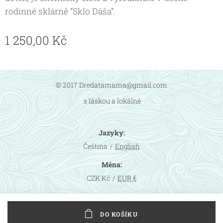
rodinné sklárně “Sklo Dáša”.
1 250,00
Kč
© 2017 Dredatamama@gmail.com
s láskou a lokálně
Jazyky
Čeština
English
Měna
CZK Kč
EUR €
DO KOŠÍKU