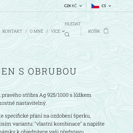
CZK
KČ
CS
HLEDAT
KONTAKT
O MNĚ
VÍCE
KOŠÍK
TEN S OBRUBOU
 pravého stříbra Ag 925/1000 s lůžkem
kostně nastavitelný.
 specifické přání na ozdobení šperku,
osím variantu: "vlastní kombinace" a napište
námky k objednávce vaši představu.