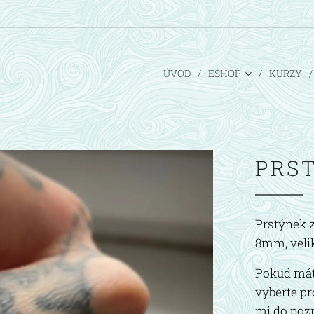
ÚVOD
ESHOP
KURZY
PRS
Prstýnek z
8mm, veli
Pokud máte
vyberte pr
mi do poz