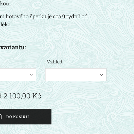
kou..
í hotového šperku je cca 9 týdnů od
léka .
 variantu:
Vzhled
d
2 100,00
Kč
DO KOŠÍKU