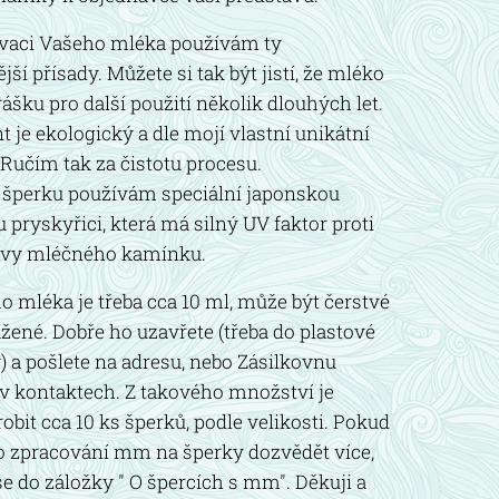
vaci Vašeho mléka používám ty
jší přísady. Můžete si tak být jistí, že mléko
rášku pro další použití několik dlouhých let.
 je ekologický a dle mojí vlastní unikátní
 Ručím tak za čistotu procesu.
 šperku používám speciální japonskou
 pryskyřici, která má silný UV faktor proti
vy mléčného kamínku.
 mléka je třeba cca 10 ml, může být čerstvé
ené. Dobře ho uzavřete (třeba do plastové
a pošlete na adresu, nebo Zásilkovnu
v kontaktech. Z takového množství je
bit cca 10 ks šperků, podle velikosti. Pokud
o zpracování mm na šperky dozvědět více,
se do záložky " O špercích s mm". Děkuji a