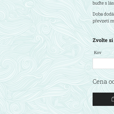
buďte s lás
Doba dodán
převzetí m
Zvolte si
Kov
Cena o