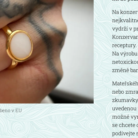
Na konzer
nejkvalitně
vydrží v p
Konzervant
receptury.
Na výrobu
netoxickou
změně bar
Mateřského
nebo zmraž
zkumavky) 
uvedenou 
beno v EU
možné vyro
se chcete 
podívejte 