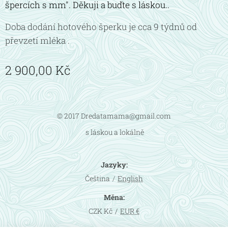
špercích s mm". Děkuji a buďte s láskou..
Doba dodání hotového šperku je cca 9 týdnů od
převzetí mléka .
2 900,00
Kč
© 2017 Dredatamama@gmail.com
s láskou a lokálně
Jazyky
Čeština
English
Měna
CZK Kč
EUR €