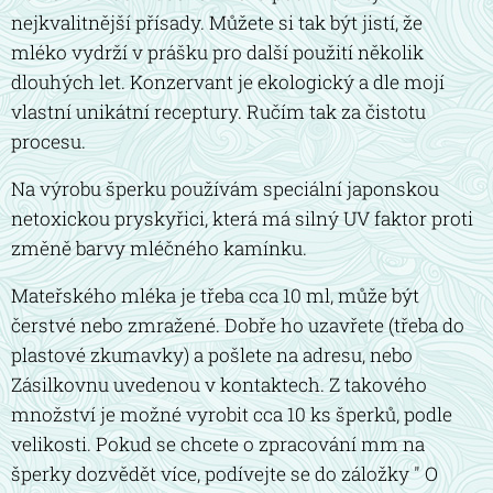
nejkvalitnější přísady. Můžete si tak být jistí, že
mléko vydrží v prášku pro další použití několik
dlouhých let. Konzervant je ekologický a dle mojí
vlastní unikátní receptury. Ručím tak za čistotu
procesu.
Na výrobu šperku používám speciální japonskou
netoxickou pryskyřici, která má silný UV faktor proti
změně barvy mléčného kamínku.
Mateřského mléka je třeba cca 10 ml, může být
čerstvé nebo zmražené. Dobře ho uzavřete (třeba do
plastové zkumavky) a pošlete na adresu, nebo
Zásilkovnu uvedenou v kontaktech. Z takového
množství je možné vyrobit cca 10 ks šperků, podle
velikosti. Pokud se chcete o zpracování mm na
šperky dozvědět více, podívejte se do záložky " O