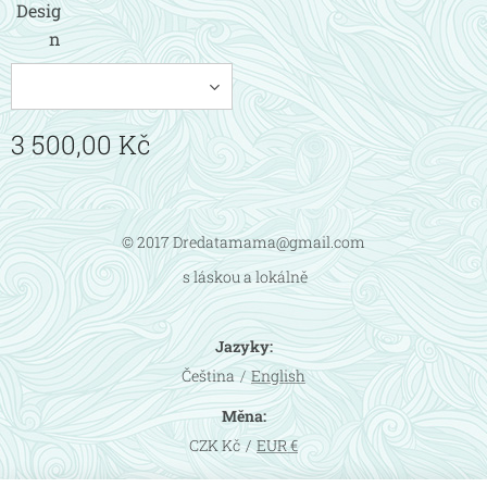
Desig
n
3 500,00
Kč
© 2017 Dredatamama@gmail.com
s láskou a lokálně
Jazyky
Čeština
English
Měna
CZK Kč
EUR €