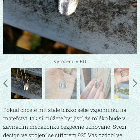
vyrobeno v EU
vyrobeno v EU
vyrobeno v EU
vyrobeno v EU
vyrobeno v EU
Pokud chcete mít stále blízko sebe vzpomínku na
mateřství, tak si můžete být jistí, že mléko bude v
zavíracím medailonku bezpečně uchováno. Svěží
design ve spojení se stříbrem 925 Vás ozdobí ve