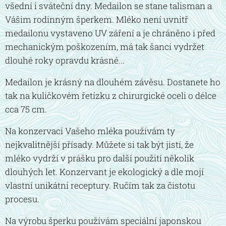
všední i sváteční dny. Medailon se stane talisman a
Vášim rodinným šperkem. Mléko není uvnitř
medailonu vystaveno UV záření a je chráněno i před
mechanickým poškozením, má tak šanci vydržet
dlouhé roky opravdu krásné...
Medailon je krásný na dlouhém závěsu. Dostanete ho
tak na kuličkovém řetízku z chirurgické oceli o délce
cca 75 cm.
Na konzervaci Vašeho mléka používám ty
nejkvalitnější přísady. Můžete si tak být jistí, že
mléko vydrží v prášku pro další použití několik
dlouhých let. Konzervant je ekologický a dle mojí
vlastní unikátní receptury. Ručím tak za čistotu
procesu.
Na výrobu šperku používám speciální japonskou