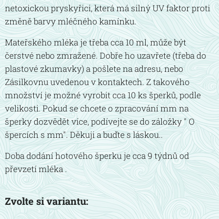
netoxickou pryskyřici, která má silný UV faktor proti
změně barvy mléčného kamínku.
Mateřského mléka je třeba cca 10 ml, může být
čerstvé nebo zmražené. Dobře ho uzavřete (třeba do
plastové zkumavky) a pošlete na adresu, nebo
Zásilkovnu uvedenou v kontaktech. Z takového
množství je možné vyrobit cca 10 ks šperků, podle
velikosti. Pokud se chcete o zpracování mm na
šperky dozvědět více, podívejte se do záložky " O
špercích s mm". Děkuji a buďte s láskou..
Doba dodání hotového šperku je cca 9 týdnů od
převzetí mléka .
Zvolte si variantu: