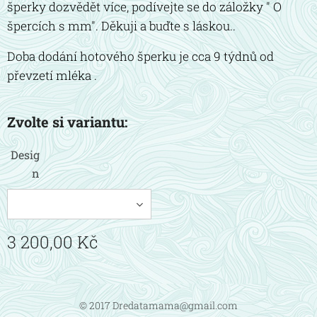
šperky dozvědět více, podívejte se do záložky " O
špercích s mm". Děkuji a buďte s láskou..
Doba dodání hotového šperku je cca 9 týdnů od
převzetí mléka .
Zvolte si variantu:
Desig
n
3 200,00
Kč
© 2017 Dredatamama@gmail.com