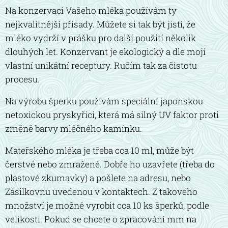
Na konzervaci Vašeho mléka používám ty
nejkvalitnější přísady. Můžete si tak být jistí, že
mléko vydrží v prášku pro další použití několik
dlouhých let. Konzervant je ekologický a dle mojí
vlastní unikátní receptury. Ručím tak za čistotu
procesu.
Na výrobu šperku používám speciální japonskou
netoxickou pryskyřici, která má silný UV faktor proti
změně barvy mléčného kamínku.
Mateřského mléka je třeba cca 10 ml, může být
čerstvé nebo zmražené. Dobře ho uzavřete (třeba do
plastové zkumavky) a pošlete na adresu, nebo
Zásilkovnu uvedenou v kontaktech. Z takového
množství je možné vyrobit cca 10 ks šperků, podle
velikosti. Pokud se chcete o zpracování mm na