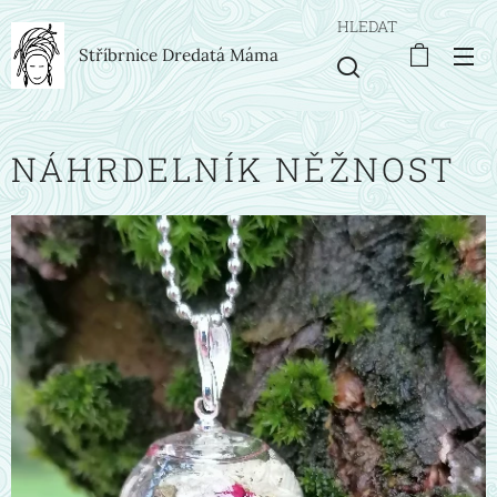
HLEDAT
Stříbrnice Dredatá Máma
NÁHRDELNÍK NĚŽNOST