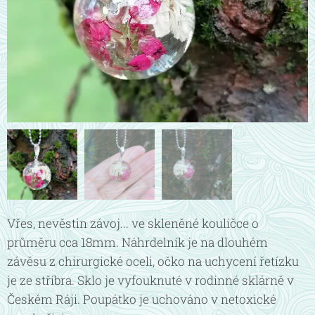
Vřes, nevěstin závoj... ve skleněné kouličce o
průměru cca 18mm. Náhrdelník je na dlouhém
závěsu z chirurgické oceli, očko na uchycení řetízku
je ze stříbra. Sklo je vyfouknuté v rodinné sklárně v
Českém Ráji. Poupátko je uchováno v netoxické