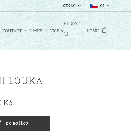
CZK
KČ
CS
HLEDAT
KONTAKT
O MNĚ
VÍCE
KOŠÍK
NÍ LOUKA
0
Kč
DO KOŠÍKU