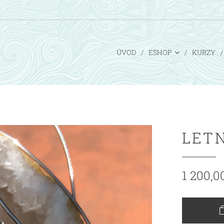
ÚVOD
ESHOP
KURZY
LET
1 200,0