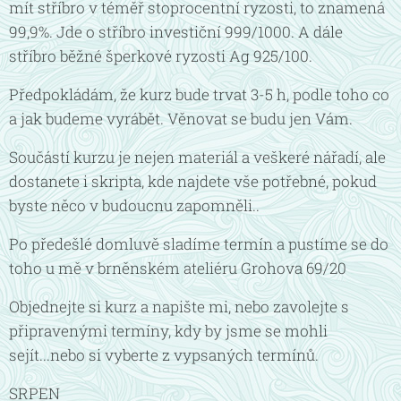
mít stříbro v téměř stoprocentní ryzosti, to znamená
99,9%. Jde o stříbro investiční 999/1000. A dále
stříbro běžné šperkové ryzosti Ag 925/100.
Předpokládám, že kurz bude trvat 3-5 h, podle toho co
a jak budeme vyrábět. Věnovat se budu jen Vám.
Součástí kurzu je nejen materiál a veškeré nářadí, ale
dostanete i skripta, kde najdete vše potřebné, pokud
byste něco v budoucnu zapomněli..
Po předešlé domluvě sladíme termín a pustíme se do
toho u mě v brněnském ateliéru Grohova 69/20
Objednejte si kurz a napište mi, nebo zavolejte s
připravenými termíny, kdy by jsme se mohli
sejít...nebo si vyberte z vypsaných termínů.
SRPEN