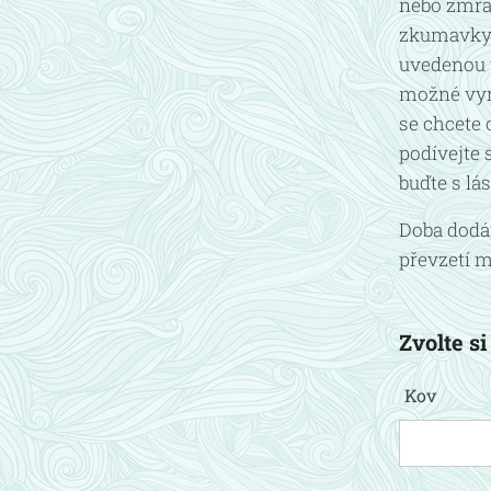
nebo zmraž
zkumavky) 
uvedenou 
možné vyro
se chcete 
podívejte 
buďte s lás
Doba dodán
převzetí m
Zvolte si
Kov