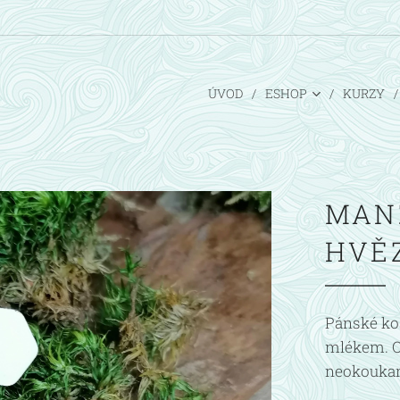
ÚVOD
ESHOP
KURZY
MAN
HVĚ
Pánské koš
mlékem. O
neokoukan