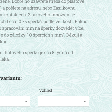
ené. Dobře ho uzavřete (třeba do plastové
a pošlete na adresu, nebo Zásilkovnu
v kontaktech. Z takového množství je
bit cca 10 ks šperků, podle velikosti. Pokud
o zpracování mm na šperky dozvědět více,
se do záložky " O špercích s mm". Děkuji a
kou..
í hotového šperku je cca 8 týdnů od
léka.
 variantu:
Vzhled