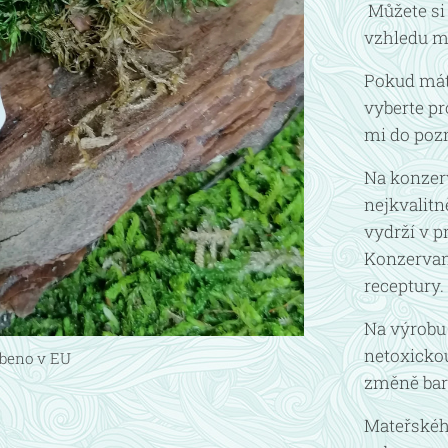
Můžete si 
vzhledu m
Pokud máte
vyberte pr
mi do poz
Na konzer
nejkvalitně
vydrží v p
Konzervant
receptury.
Na výrobu
netoxickou
beno v EU
změně bar
Mateřského