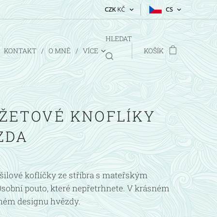
CZK
KČ
CS
HLEDAT
KONTAKT
O MNĚ
VÍCE
KOŠÍK
ŽETOVÉ KNOFLÍKY
ZDA
ilové koflíčky ze stříbra s mateřským
sobní pouto, které nepřetrhnete. V krásném
ém designu hvězdy.