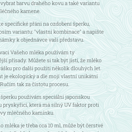
vybrat barvu drahého kovu a také variantu
léčného kamene.
 specifické přání na ozdobení šperku,
osím variantu: "vlastní kombinace" a napište
námky k objednávce vaši představu.
vaci Vašeho mléka používám ty
jší přísady. Můžete si tak být jistí, že mléko
rášku pro další použití několik dlouhých let.
 je ekologický a dle mojí vlastní unikátní
 Ručím tak za čistotu procesu.
 šperku používám speciální japonskou
 pryskyřici, která má silný UV faktor proti
vy mléčného kamínku.
 mléka je třeba cca 10 ml, může být čerstvé