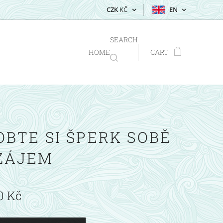
CZK
KČ
EN
SEARCH
HOME
CART
BTE SI ŠPERK SOBĚ
ZÁJEM
0
Kč