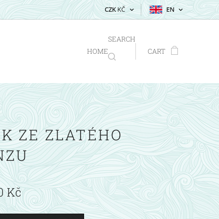
CZK
KČ
EN
SEARCH
HOME
CART
K ZE ZLATÉHO
NZU
0
Kč