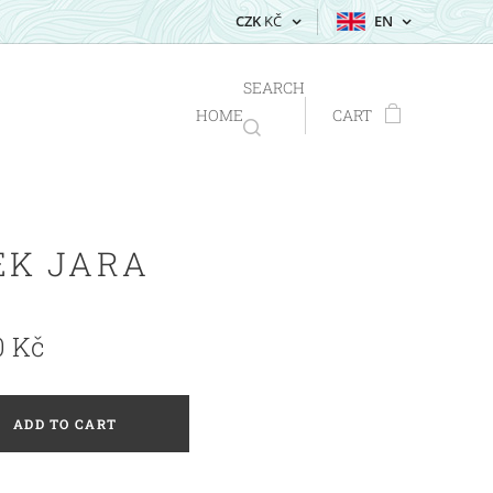
CZK
KČ
EN
SEARCH
HOME
CART
EK JARA
0
Kč
ADD TO CART